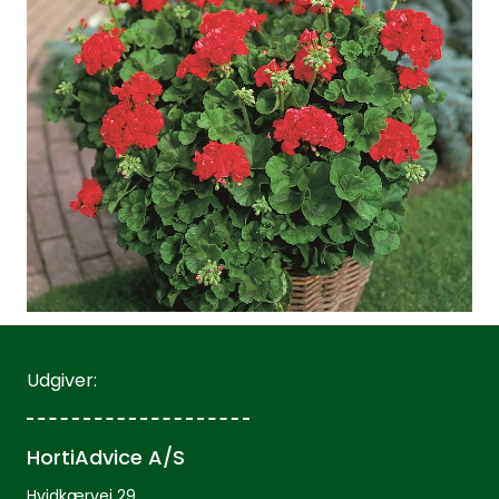
Udgiver:
HortiAdvice A/S
Hvidkærvej 29